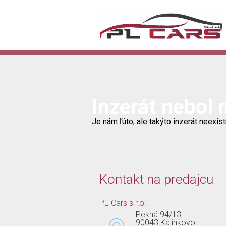
Inzerát nebol 
Je nám ľúto, ale takýto inzerát neexist
Kontakt na predajcu
PL-Cars s.r.o.
Pekná 94/13
90043 Kalinkovo