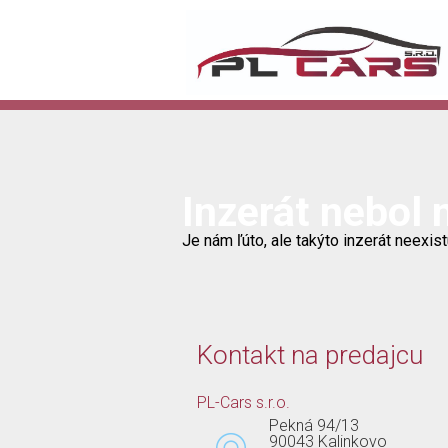
Inzerát nebol 
Je nám ľúto, ale takýto inzerát neexist
Kontakt na predajcu
PL-Cars s.r.o.
Pekná 94/13
90043 Kalinkovo