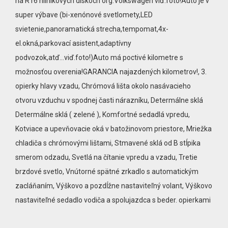
na R16 hliníkových diskoch org.Volkswagen viď.foto!Auto je v
super výbave (bi-xenónové svetlomety,LED
svietenie,panoramatická strecha,tempomat,4x-
el.okná,parkovací asistent,adaptívny
podvozok,atď...viď.foto!)Auto má poctivé kilometre s
možnosťou overenia!GARANCIA najazdených kilometrov!, 3.
opierky hlavy vzadu, Chrómová lišta okolo nasávacieho
otvoru vzduchu v spodnej časti nárazníku, Determálne sklá
Determálne sklá ( zelené ), Komfortné sedadlá vpredu,
Kotviace a upevňovacie oká v batožinovom priestore, Mriežka
chladiča s chrómovými lištami, Stmavené sklá od B stĺpika
smerom odzadu, Svetlá na čítanie vpredu a vzadu, Tretie
brzdové svetlo, Vnútorné spätné zrkadlo s automatickým
zacláňaním, Výškovo a pozdĺžne nastaviteľný volant, Výškovo
nastaviteľné sedadlo vodiča a spolujazdca s beder. opierkami