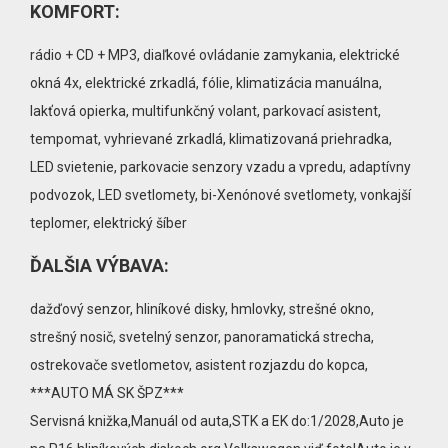
KOMFORT:
rádio + CD + MP3, diaľkové ovládanie zamykania, elektrické
okná 4x, elektrické zrkadlá, fólie, klimatizácia manuálna,
lakťová opierka, multifunkčný volant, parkovací asistent,
tempomat, vyhrievané zrkadlá, klimatizovaná priehradka,
LED svietenie, parkovacie senzory vzadu a vpredu, adaptívny
podvozok, LED svetlomety, bi-Xenónové svetlomety, vonkajší
teplomer, elektrický šíber
ĎALŠIA VÝBAVA:
dažďový senzor, hliníkové disky, hmlovky, strešné okno,
strešný nosič, svetelný senzor, panoramatická strecha,
ostrekovače svetlometov, asistent rozjazdu do kopca,
***AUTO MÁ SK ŠPZ***
Servisná knižka,Manuál od auta,STK a EK do:1/2028,Auto je