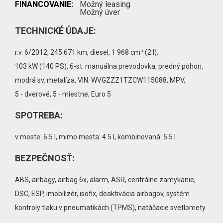
FINANCOVANIE:
Možný leasing
Možný úver
TECHNICKÉ ÚDAJE:
r.v. 6/2012, 245 671 km, diesel, 1 968 cm³ (2 l),
103 kW (140 PS), 6-st. manuálna prevodovka, predný pohon,
modrá sv. metalíza, VIN: WVGZZZ1TZCW115088, MPV,
5 - dverové, 5 - miestne, Euro 5
SPOTREBA:
v meste: 6.5 l, mimo mesta: 4.5 l, kombinovaná: 5.5 l
BEZPEČNOSŤ:
ABS, airbagy, airbag 6x, alarm, ASR, centrálne zamykanie,
DSC, ESP, imobilizér, isofix, deaktivácia airbagov, systém
kontroly tlaku v pneumatikách (TPMS), natáčacie svetlomety