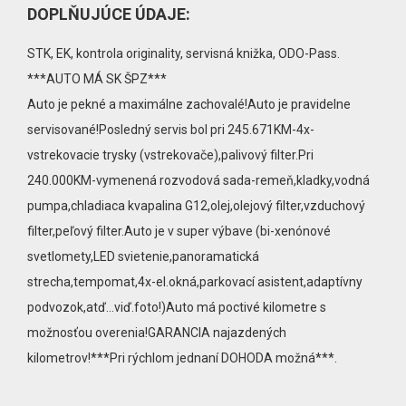
DOPLŇUJÚCE ÚDAJE:
STK, EK, kontrola originality, servisná knižka, ODO-Pass.
***AUTO MÁ SK ŠPZ***
Auto je pekné a maximálne zachovalé!Auto je pravidelne
servisované!Posledný servis bol pri 245.671KM-4x-
vstrekovacie trysky (vstrekovače),palivový filter.Pri
240.000KM-vymenená rozvodová sada-remeň,kladky,vodná
pumpa,chladiaca kvapalina G12,olej,olejový filter,vzduchový
filter,peľový filter.Auto je v super výbave (bi-xenónové
svetlomety,LED svietenie,panoramatická
strecha,tempomat,4x-el.okná,parkovací asistent,adaptívny
podvozok,atď...viď.foto!)Auto má poctivé kilometre s
možnosťou overenia!GARANCIA najazdených
kilometrov!***Pri rýchlom jednaní DOHODA možná***.